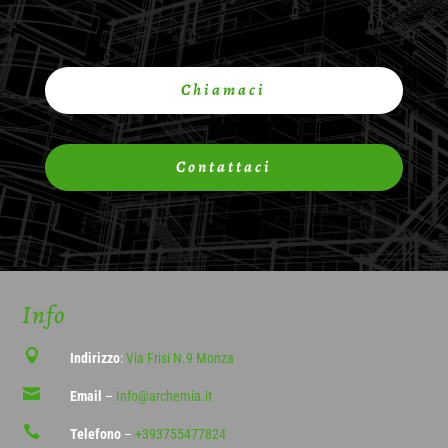
Chiamaci
Contattaci
Info

Indirizzo
:
Via Frisi N.9 Monza

Email
–
Info@archemia.it

Telefono
–
+393755477824